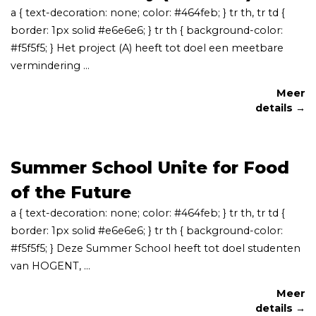
a { text-decoration: none; color: #464feb; } tr th, tr td {
border: 1px solid #e6e6e6; } tr th { background-color:
#f5f5f5; } Het project (A) heeft tot doel een meetbare
vermindering ...
Meer
details →
Summer School Unite for Food
of the Future
a { text-decoration: none; color: #464feb; } tr th, tr td {
border: 1px solid #e6e6e6; } tr th { background-color:
#f5f5f5; } Deze Summer School heeft tot doel studenten
van HOGENT, ...
Meer
details →